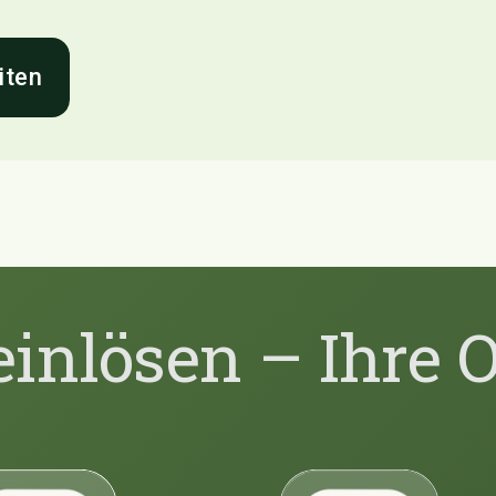
iten
einlösen – Ihre 